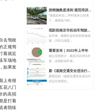
按纲施教是准则 规范培训...
“我现在科目二学时基本已经满
了，感觉练习时...
现阶段南京市机动车驾驶...
近年来，随着社会经济的高速发
自去驾校
展，汽车日渐普...
的正规驾
重要发布｜2022年上半年
打着就近
据公安部统计，截至2022年6月
新...
练车场地
底，全国机动车保...
，如果发
新《道路交通安全违法行...
新制定的《道路交通安全违法行
面上有很
为记分管理办...
五花八门
价的高招
都是打着
或者陪练