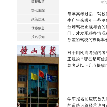
驾校报道
时间
热点追踪
每年高考过后，驾校
政策法规
生广告来吸引一些刚
分辨驾校正规与否的
优惠信息
门，才发现很多情况
报名须知
务差的驾校的投诉率
对于刚刚高考完的考
正规的？哪些是可信
笔者从以下几点提醒
学车报名前应该首先
的道路运输经营许可