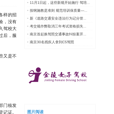
11月1日起，这些新规开始施行 驾培...
按纲施教是准则 规范培训保质量—...
各样的招
新《道路交通安全违法行为记分管...
验，没有
考交规作弊取消三年考试资格损失...
入驾校大
南京首起换驾照交通事故纠纷案开...
过后，服
南京30名残疾人拿到C5驾照
些又是不
部门核发
图片阅读
登记证。