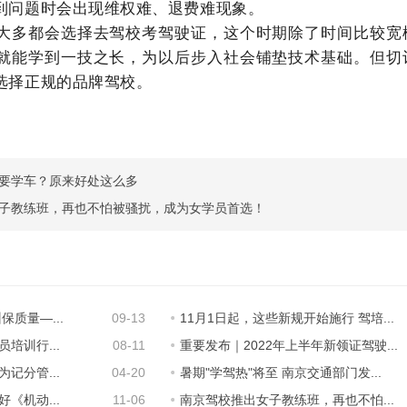
到问题时会出现维权难、退费难现象。
大多都会选择去驾校考驾驶证，这个时期除了时间比较宽
就能学到一技之长，为以后步入社会铺垫技术基础。但切
选择正规的品牌驾校。
要学车？原来好处这么多
子教练班，再也不怕被骚扰，成为女学员首选！
质量—...
09-13
11月1日起，这些新规开始施行 驾培...
培训行...
08-11
重要发布｜2022年上半年新领证驾驶...
记分管...
04-20
暑期"学驾热"将至 南京交通部门发...
《机动...
11-06
南京驾校推出女子教练班，再也不怕...